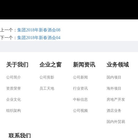
上一个：
集团2018年新春酒会08
下一个：
集团2018年新春酒会04
关于我们
企业之窗
新闻资讯
业务领域
公司简介
公司剪影
公司新闻
国内项目
资质荣誉
员工天地
行业资讯
海外项目
企业文化
中标信息
房地产开发
组织架构
公司视频
酒店业务
国内外贸易
联系我们